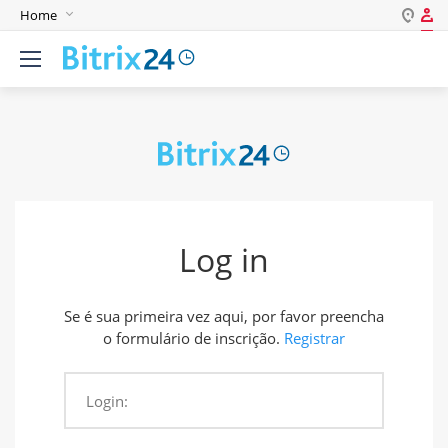
Home
Entrar
English
Registrar
Deutsch
Español
Entrar
Português
Polski
Senha
India
Log in
Lembrar
Se é sua primeira vez aqui, por favor preencha
Esqueceu sua senha?
o formulário de inscrição.
Registrar
Login:
Entrar como: